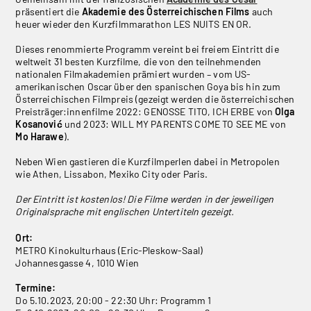
präsentiert die
Akademie des Österreichischen Films
auch
heuer wieder den Kurzfilmmarathon LES NUITS EN OR.
Dieses renommierte Programm vereint bei freiem Eintritt die
weltweit 31 besten Kurzfilme, die von den teilnehmenden
nationalen Filmakademien prämiert wurden – vom US-
amerikanischen Oscar über den spanischen Goya bis hin zum
Österreichischen Filmpreis (gezeigt werden die österreichischen
Preisträger:innenfilme 2022: GENOSSE TITO, ICH ERBE von
Olga
Kosanović
und 2023: WILL MY PARENTS COME TO SEE ME von
Mo Harawe
).
Neben Wien gastieren die Kurzfilmperlen dabei in Metropolen
wie Athen, Lissabon, Mexiko City oder Paris.
Der Eintritt ist kostenlos! Die Filme werden in der jeweiligen
Originalsprache mit englischen Untertiteln gezeigt.
Ort:
METRO Kinokulturhaus (Eric-Pleskow-Saal)
Johannesgasse 4, 1010 Wien
Termine:
Do 5.10.2023, 20:00 - 22:30 Uhr: Programm 1