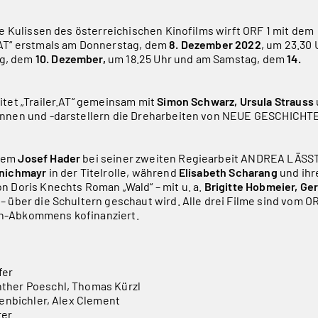
ie Kulissen des österreichischen Kinofilms wirft ORF 1 mit dem
.AT“ erstmals am Donnerstag, dem
8. Dezember 2022
, um 23.30 
g, dem
10. Dezember,
um 18.25 Uhr und am Samstag, dem
14.
itet „Trailer.AT“ gemeinsam mit
Simon Schwarz, Ursula Strauss
innen und -darstellern die Dreharbeiten von NEUE GESCHICHT
rdem
Josef Hader
bei seiner zweiten Regiearbeit ANDREA LÄSS
inichmayr
in der Titelrolle, während
Elisabeth Scharang
und ih
n Doris Knechts Roman „Wald“ – mit u. a.
Brigitte Hobmeier, Ger
– über die Schultern geschaut wird. Alle drei Filme sind vom O
h-Abkommens kofinanziert.
fer
ther Poeschl, Thomas Kürzl
fenbichler, Alex Clement
rer