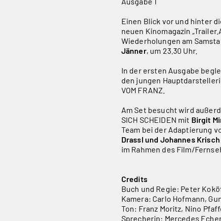
Ausgabe 1
Einen Blick vor und hinter d
neuen Kinomagazin „Trailer
Wiederholungen am Samsta
Jänner
, um 23.30 Uhr.
In der ersten Ausgabe begle
den jungen Hauptdarsteller
VOM FRANZ.
Am Set besucht wird auße
SICH SCHEIDEN mit
Birgit M
Team bei der Adaptierung vo
Drassl und Johannes Krisch
im Rahmen des Film/Fernse
Credits
Buch und Regie: Peter Kokö
Kamera: Carlo Hofmann, Gun
Ton: Franz Moritz, Nino Pfaf
Sprecherin: Mercedes Eche