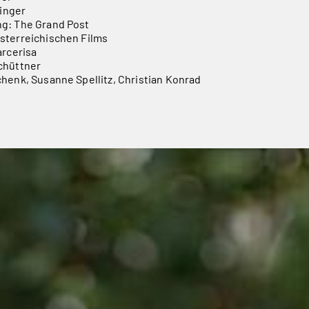
dinger
g: The Grand Post
sterreichischen Films
arcerisa
chüttner
henk, Susanne Spellitz, Christian Konrad