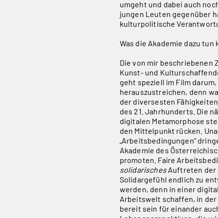
umgeht und dabei auch noch
jungen Leuten gegenüber ha
kulturpolitische Verantwort
Was die Akademie dazu tun 
Die von mir beschriebenen 
Kunst- und Kulturschaffende
geht speziell im Film darum
herauszustreichen, denn was
der diversesten Fähigkeiten.
des 21. Jahrhunderts. Die n
digitalen Metamorphose ste
den Mittelpunkt rücken. Un
„Arbeitsbedingungen“ dringe
Akademie des Österreichisch
promoten. Faire Arbeitsbed
solidarisches
Auftreten der 
Solidargefühl endlich zu en
werden, denn in einer digit
Arbeitswelt schaffen, in de
bereit sein für einander au