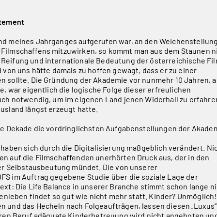
atement
nd meines Jahrganges aufgerufen war, an den Weichenstellun
Filmschaffens mitzuwirken, so kommt man aus dem Staunen n
Reifung und internationale Bedeutung der österreichische Fi
d von uns hätte damals zu hoffen gewagt, dass er zu einer
n sollte. Die Gründung der Akademie vor nunmehr 10 Jahren, 
e, war eigentlich die logische Folge dieser erfreulichen
uch notwendig, um im eigenen Land jenen Widerhall zu erfahre
usland längst erzeugt hatte.
nde Dekade die vordringlichsten Aufgabenstellungen der Akade
 haben sich durch die Digitalisierung maßgeblich verändert. Ni
n auf die Filmschaffenden unerhörten Druck aus, der in den
der Selbstausbeutung mündet. Die von unserer
FS im Auftrag gegebene Studie über die soziale Lage der
ext: Die Life Balance in unserer Branche stimmt schon lange n
ienleben findet so gut wie nicht mehr statt. Kinder? Unmöglich!
n und das Hecheln nach Folgeaufträgen, lassen diesen „Luxus“
seren Beruf adäquate Kinderbetreuung wird nicht angeboten un