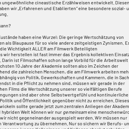
 ungewöhnliche cineastische Erzählweisen entwickelt. Diese
ben wir „Erfahrenen und Etablierten“ eine besondere sozial- 
ung.
kann?
Zustände haben eine Wurzel: Die geringe Wertschätzung von
n als Blaupause für so viele andere zeitgeistigen Zynismen. E
, die Wichtigkeit ALLER am Filmwerk Beteiligten
 wir herstellen ist fast immer das Ergebnis kollektiven Einsat
 Darin ist Filmschaffen schon lange Vorbild für die Arbeitswelt
ächsten 10 Jahre der Akademie sollten also im Zeichen der
hend die zahlreichen Menschen, die am Filmwerk arbeiten mehr
abhängig von Politik, Gewerkschaften und Kammern, die in Sac
ndst in die Pflicht zu nehmen sind, müssen wir gerade in der
en Films die Wertschätzung unserer so vielfältigen Berufe
ingungen sind aber ohne Selbstwertgefühl und kontinuierliche
Politik und Öffentlichkeit gegenüber nicht zu erreichen. Diese
twickeln sollte gerade jetzt zum zentralen Anliegen der Akadem
al hybriden Welt können wir nur
gemeinsam
eine menschenwür
r wir nicht gegeneinander ausgespielt werden. Wir müssen nur
ch Verantwortung zu übernehmen. Nur so sichern wir Berufs- u