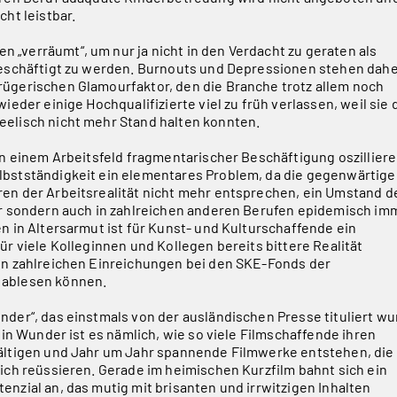
cht leistbar.
„verräumt“, um nur ja nicht in den Verdacht zu geraten als
beschäftigt zu werden. Burnouts und Depressionen stehen dah
ügerischen Glamourfaktor, den die Branche trotz allem noch
wieder einige Hochqualifizierte viel zu früh verlassen, weil sie
eelisch nicht mehr Stand halten konnten.
 in einem Arbeitsfeld fragmentarischer Beschäftigung oszillier
lbstständigkeit ein elementares Problem, da die gegenwärtig
en der Arbeitsrealität nicht mehr entsprechen, ein Umstand d
ur sondern auch in zahlreichen anderen Berufen epidemisch im
n in Altersarmut ist für Kunst- und Kulturschaffende ein
ür viele Kolleginnen und Kollegen bereits bittere Realität
en zahlreichen Einreichungen bei den SKE-Fonds der
 ablesen können.
nder“, das einstmals von der ausländischen Presse tituliert wu
 Ein Wunder ist es nämlich, wie so viele Filmschaffende ihren
wältigen und Jahr um Jahr spannende Filmwerke entstehen, die
lich reüssieren. Gerade im heimischen Kurzfilm bahnt sich ein
nzial an, das mutig mit brisanten und irrwitzigen Inhalten