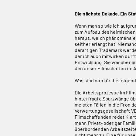
Die nächste Dekade
.
Ein St
Wenn man so wie ich aufgru
zum Aufbau des heimischen 
heraus, welch phänomenale 
seither erlangt hat. Nieman
derartigen Trademark werde
der ich auch mitwirken durft
Entwicklung. Sie war aber a
den unser Filmschaffen im A
Was sind nun für die folge
Die Arbeitsprozesse im Film
hinterfragte Sparzwänge übe
meisten Fällen in die Fron 
Verwertungsgesellschaft VD
Filmschaffenden redet Klart
mehr, Privat- oder gar Famil
überbordenden Arbeitszeite
nicht mehr zu. Eine für un