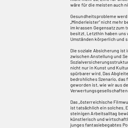
wäre für die meisten auch ni
Gesundheitsprobleme werden 
„Minderleister“ nicht mehr 
im krassen Gegensatz zum tr
besitzt. Letzthin haben uns 
Umständen körperlich und s
Die soziale Absicherung ist
zwischen Anstellung und Se
Sozialversicherungsstruktur
nicht nur in Kunst und Kult
spürbarer wird. Das Abgleite
bedrohliches Szenario, das f
geworden ist, wie wir aus d
Verwertungsgesellschaften
Das „österreichische Filmwu
ist tatsächlich ein solches.
steinigen Arbeitsalltag be
künstlerisch und wirtschaft
junges fantasiebegabtes Pote