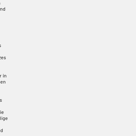
n
und
s
zes
 in
hen
s
s
ie
dige
nd