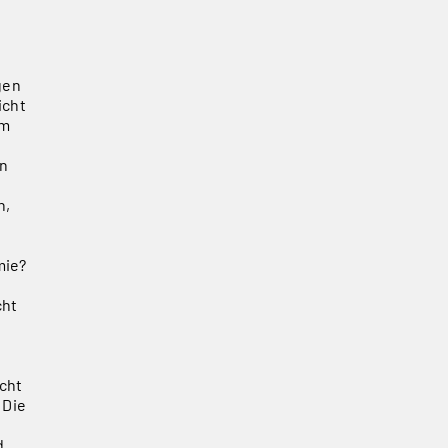
gen
icht
lm
an
n,
mie?
cht
icht
 Die
d