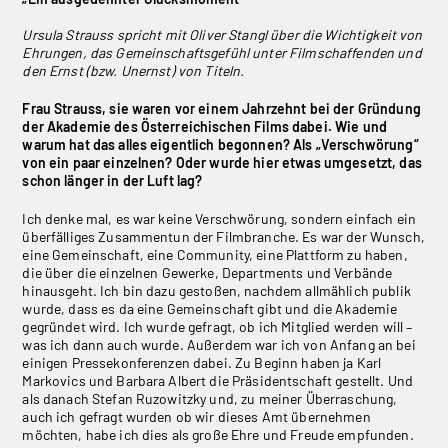
Ursula Strauss spricht mit Oliver Stangl über die Wichtigkeit von
Ehrungen, das Gemeinschaftsgefühl unter Filmschaffenden und
den Ernst (bzw. Unernst) von Titeln.
Frau Strauss, sie waren vor einem Jahrzehnt bei der Gründung
der Akademie des Österreichischen Films dabei. Wie und
warum hat das alles eigentlich begonnen? Als „Verschwörung“
von ein paar einzelnen? Oder wurde hier etwas umgesetzt, das
schon länger in der Luft lag?
Ich denke mal, es war keine Verschwörung, sondern einfach ein
überfälliges Zusammentun der Filmbranche. Es war der Wunsch,
eine Gemeinschaft, eine Community, eine Plattform zu haben,
die über die einzelnen Gewerke, Departments und Verbände
hinausgeht. Ich bin dazu gestoßen, nachdem allmählich publik
wurde, dass es da eine Gemeinschaft gibt und die Akademie
gegründet wird. Ich wurde gefragt, ob ich Mitglied werden will –
was ich dann auch wurde. Außerdem war ich von Anfang an bei
einigen Pressekonferenzen dabei. Zu Beginn haben ja Karl
Markovics und Barbara Albert die Präsidentschaft gestellt. Und
als danach Stefan Ruzowitzky und, zu meiner Überraschung,
auch ich gefragt wurden ob wir dieses Amt übernehmen
möchten, habe ich dies als große Ehre und Freude empfunden.