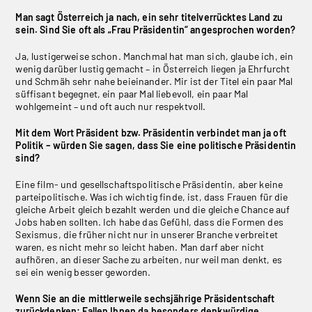
Man sagt Österreich ja nach, ein sehr titelverrücktes Land zu
sein. Sind Sie oft als „Frau Präsidentin“ angesprochen worden?
Ja, lustigerweise schon. Manchmal hat man sich, glaube ich, ein
wenig darüber lustig gemacht – in Österreich liegen ja Ehrfurcht
und Schmäh sehr nahe beieinander. Mir ist der Titel ein paar Mal
süffisant begegnet, ein paar Mal liebevoll, ein paar Mal
wohlgemeint – und oft auch nur respektvoll.
Mit dem Wort Präsident bzw. Präsidentin verbindet man ja oft
Politik – würden Sie sagen, dass Sie eine politische Präsidentin
sind?
Eine film- und gesellschaftspolitische Präsidentin, aber keine
parteipolitische. Was ich wichtig finde, ist, dass Frauen für die
gleiche Arbeit gleich bezahlt werden und die gleiche Chance auf
Jobs haben sollten. Ich habe das Gefühl, dass die Formen des
Sexismus, die früher nicht nur in unserer Branche verbreitet
waren, es nicht mehr so leicht haben. Man darf aber nicht
aufhören, an dieser Sache zu arbeiten, nur weil man denkt, es
sei ein wenig besser geworden.
Wenn Sie an die mittlerweile sechsjährige Präsidentschaft
zurückdenken: Fallen Ihnen da besonders denkwürdige,