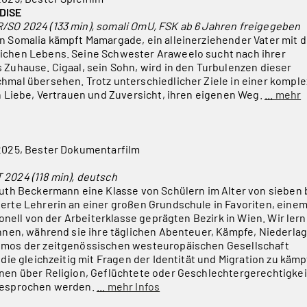
DISE
/SO 2024 (133 min), somali OmU, FSK ab 6 Jahren freigegeben
n Somalia kämpft Mamargade, ein alleinerziehender Vater mit 
ichen Lebens. Seine Schwester Araweelo sucht nach ihrer
 Zuhause. Cigaal, sein Sohn, wird in den Turbulenzen dieser
hmal übersehen. Trotz unterschiedlicher Ziele in einer kompl
ch Liebe, Vertrauen und Zuversicht, ihren eigenen Weg.
... mehr
 2025, Bester Dokumentarfilm
 2024 (118 min), deutsch
Ruth Beckermann eine Klasse von Schülern im Alter von sieben 
erte Lehrerin an einer großen Grundschule in Favoriten, eine
tionell von der Arbeiterklasse geprägten Bezirk in Wien. Wir ler
ennen, während sie ihre täglichen Abenteuer, Kämpfe, Niederla
smos der zeitgenössischen westeuropäischen Gesellschaft
 die gleichzeitig mit Fragen der Identität und Migration zu käm
nen über Religion, Geflüchtete oder Geschlechtergerechtigkei
ngesprochen werden.
... mehr Infos