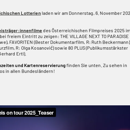
ichischen Lotterien
laden wir am Donnerstag, 6. November 20
eisträger:innenfilme
des Österreichischen Filmpreises 2025 i
bei freiem Eintritt zu zeigen: THE VILLAGE NEXT TO PARADISE
rawe), FAVORITEN (Bester Dokumentarfilm, R: Ruth Beckermann)
zfilm, R: Olga Kosanović) sowie 80 PLUS (Publikumsstärkster
Gerhard Ertl).
nzeiten und Kartenreservierung
finden Sie unten. Zu sehen in
s in allen Bundesländern!