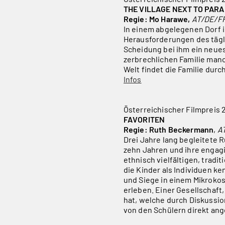
THE VILLAGE NEXT TO PARA
Regie: Mo Harawe,
AT/DE/FR
In einem abgelegenen Dorf i
Herausforderungen des tägl
Scheidung bei ihm ein neues
zerbrechlichen Familie manc
Welt findet die Familie dur
Infos
Österreichischer Filmpreis
FAVORITEN
Regie: Ruth Beckermann
,
AT
Drei Jahre lang begleitete 
zehn Jahren und ihre engagi
ethnisch vielfältigen, tradi
die Kinder als Individuen k
und Siege in einem Mikroko
erleben. Einer Gesellschaft,
hat, welche durch Diskussio
von den Schülern direkt a