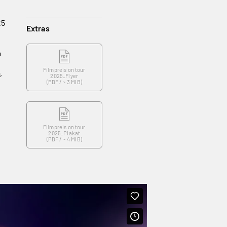
25
Extras
m
Filmpreis on tour
,
2025_Flyer
(
PDF
/ ~ 3 MIB)
Filmpreis on tour
2025_Plakat
(
PDF
/ ~ 4 MIB)