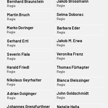
Jakob Brossmann
Bernhard Braunstein
Regie
Regie
Regie (Kurzfilm)
Selma Doborac
Martin Bruch
Regieassistenz
Regie
Regie
Schauspiel
Marko Doringer
Barbara Eder
Regie
Regie
Szenenbild
Jakob M. Erwa
Gerhard Ertl
Regie
Tongestaltung
Regie
Veronika Franz
Severin Fiala
Regie
Regie
Harald Friedl
Thomas Fürhapter
Regie
Regie
Nikolaus Geyrhalter
Bianca Gleissinger
Regie
Regie
John Goldschmidt
Adrian Goiginger
Regie
Regie
Johannes Grenzfurthner
Natalie Halla