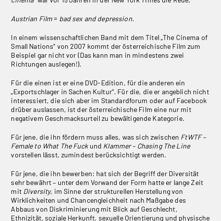
Austrian Film
=
bad sex and depression
.
In einem wissenschaftlichen Band mit dem Titel „The Cinema of
Small Nations“ von 2007 kommt der österreichische Film zum
Beispiel gar nicht vor (Das kann man in mindestens zwei
Richtungen auslegen!).
Für die einen ist er eine DVD-Edition, für die anderen ein
„Exportschlager in Sachen Kultur“. Für die, die er angeblich nicht
interessiert, die sich aber im Standardforum oder auf Facebook
drüber auslassen, ist der österreichische Film eine nur mit
negativem Geschmacksurteil zu bewältigende Kategorie.
Für jene, die ihn fördern muss alles, was sich zwischen
FtWTF –
Female to What The Fuck
und
Klammer – Chasing The Line
vorstellen lässt, zumindest berücksichtigt werden.
Für jene, die ihn bewerben: hat sich der Begriff der Diversität
sehr bewährt – unter dem Vorwand der Form hatte er lange Zeit
mit
Diversity
, im Sinne der strukturellen Herstellung von
Wirklichkeiten und Chancengleichheit nach Maßgabe des
Abbaus von Diskriminierung mit Blick auf Geschlecht,
Ethnizität, soziale Herkunft, sexuelle Orientierung und physische