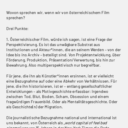
Wovon sprechen wir, wenn wir von österreichischem Film
sprechen?
Drei Punkte:
1. Österreichischer Film, würde ich sagen, ist eine Frage der
Perspektivierung. Es ist das unwägbare Substrat aus
Institutionen und Akteur*innen, die an seinem Werden – von der
Idee bis ins Archiv – beteiligt sind. Von Projektentwicklung, über
Förderung, Produktion, Präsentation/Verwertung, bis hin zur
Bewahrung. Also multiperspektivisch nur begreifbar.
Für jene, die ihn als Künstler*innen ersinnen, ist er vielleicht
eine Bezugnahme auf oder eine Abkehr von Verhältnissen. Für
jene, die ihn historisieren, ist er – entlang gesellschaftlicher
Entwicklungen – als Motivgeschichte erfassbar: Irgendwo
zwischen Tod, Blut, Boden, Scham, Obsession und einem
fragwürdigen Frauenbild. Oder als Mentalitätsgeschichte. Oder
als Geschichte(n) der Migration.
Die journalistische Bezugnahme national und international ist
uns bekannt, von Österreich als
„world capital of feel bad
cinema“
war vor 15 Jahren in der New York Times die Rede.