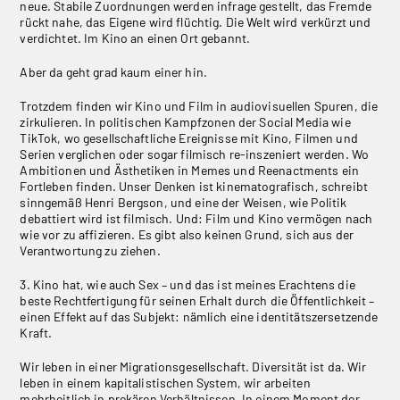
neue. Stabile Zuordnungen werden infrage gestellt, das Fremde
rückt nahe, das Eigene wird flüchtig. Die Welt wird verkürzt und
verdichtet. Im Kino an einen Ort gebannt.
Aber da geht grad kaum einer hin.
Trotzdem finden wir Kino und Film in audiovisuellen Spuren, die
zirkulieren. In politischen Kampfzonen der Social Media wie
TikTok, wo gesellschaftliche Ereignisse mit Kino, Filmen und
Serien verglichen oder sogar filmisch re-inszeniert werden. Wo
Ambitionen und Ästhetiken in Memes und Reenactments ein
Fortleben finden. Unser Denken ist kinematografisch, schreibt
sinngemäß Henri Bergson, und eine der Weisen, wie Politik
debattiert wird ist filmisch. Und: Film und Kino vermögen nach
wie vor zu affizieren. Es gibt also keinen Grund, sich aus der
Verantwortung zu ziehen.
3. Kino hat, wie auch Sex – und das ist meines Erachtens die
beste Rechtfertigung für seinen Erhalt durch die Öffentlichkeit –
einen Effekt auf das Subjekt: nämlich eine identitätszersetzende
Kraft.
Wir leben in einer Migrationsgesellschaft. Diversität ist da. Wir
leben in einem kapitalistischen System, wir arbeiten
mehrheitlich in prekären Verhältnissen. In einem Moment der