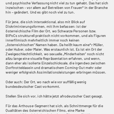
und psychische Verfassung nicht viel zu tun gehabt. Das hat sich
inzwischen – vor allem auf Betreiben von Frauen* in der Branche
hin – geändert. Und es gibt noch viel zu tun.
Für jene, die sich intersektional, also mit Blick auf
Diskriminierungsformen, mit ihm befassen: ist der
österreichische Film der Ort, wo Schwarze Personen bzw.
BIPoCs strukturell praktisch nicht vorkommen, und als Figuren
innerfilmisch mehrheitlich immer noch keinen
„österreichischen“ Namen haben. Da heißt kaum eine*r Müller,
oder Huber, oder Maier. Was erstaunlich ist. Es ist ein Ort der
Zweigeschlechtlichkeit, wo sexuelle „Minderheiten“ noch nicht
allzu lange eine visuelle Repräsentation erfahren, und wenn,
dann eher als isolierte Einzelschicksale, die irgendwo zwischen
Dorftrotteldasein und dramatischem Coming-Out mehr oder
weniger erfolgreich Assimilationsleistungen erbringen müssen.
Oder auch: Der Ort, wo nach wie vor auffällig wenig
bundesdeutscher Cast vorkommt.
Stellen Sie sich vor, ich hätte jetzt afrodeutscher Cast gesagt.
Für das Arthouse-Segment hat sich, als Schnittmenge für die
Qualitäten des österreichischen Films, eine Marke