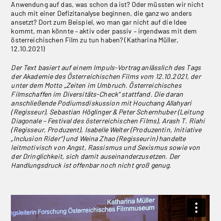
Anwendung auf das, was schon da ist? Oder müssten wir nicht
auch mit einer Defizitanalyse beginnen, die ganz wo anders
ansetzt? Dort zum Beispiel, wo man gar nicht auf die Idee
kommt, man könnte – aktiv oder passiv – irgendwas mit dem
österreichischen Film zu tun haben? (Katharina Müller,
12.10.2021)
Der Text basiert auf einem Impuls-Vortrag anlässlich des
Tags
der Akademie des Österreichischen Films
vom 12.10.2021, der
unter dem Motto „Zeiten im Umbruch. Österreichisches
Filmschaffen im Diversitäts-Check“ stattfand. Die daran
anschließende Podiumsdiskussion mit Houchang Allahyari
(Regisseur), Sebastian Höglinger & Peter Schernhuber (Leitung
Diagonale – Festival des österreichischen Films), Arash T. Riahi
(Regisseur, Produzent), Isabelle Welter (Produzentin, Initiative
„Inclusion Rider“) und Weina Zhao (Regisseurin) handelte
leitmotivisch von Angst, Rassismus und Sexismus sowie von
der Dringlichkeit, sich damit auseinanderzusetzen. Der
Handlungsdruck ist offenbar noch nicht groß genug.